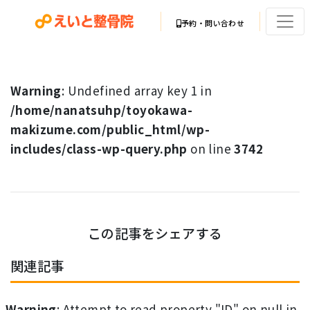
予約・問い合わせ
Warning
: Undefined array key 1 in
/home/nanatsuhp/toyokawa-
makizume.com/public_html/wp-
includes/class-wp-query.php
on line
3742
この記事をシェアする
関連記事
Warning
: Attempt to read property "ID" on null in