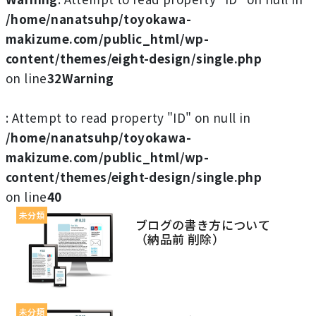
/home/nanatsuhp/toyokawa-
makizume.com/public_html/wp-
content/themes/eight-design/single.php
on line
32
Warning
: Attempt to read property "ID" on null in
/home/nanatsuhp/toyokawa-
makizume.com/public_html/wp-
content/themes/eight-design/single.php
on line
40
未分類
ブログの書き方について
（納品前 削除）
未分類