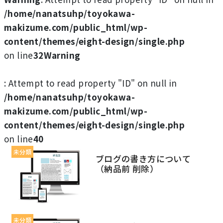
/home/nanatsuhp/toyokawa-
makizume.com/public_html/wp-
content/themes/eight-design/single.php
on line
32
Warning
: Attempt to read property "ID" on null in
/home/nanatsuhp/toyokawa-
makizume.com/public_html/wp-
content/themes/eight-design/single.php
on line
40
未分類
ブログの書き方について
（納品前 削除）
未分類