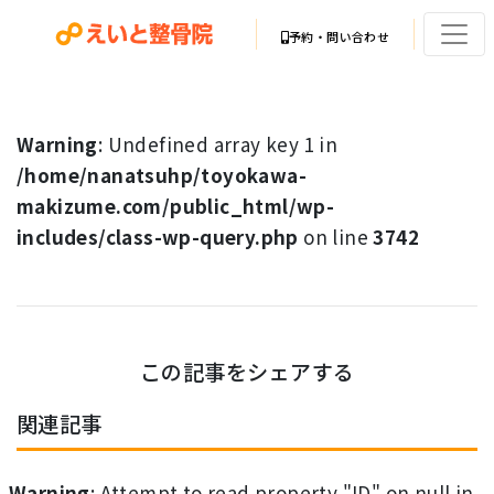
予約・問い合わせ
Warning
: Undefined array key 1 in
/home/nanatsuhp/toyokawa-
makizume.com/public_html/wp-
includes/class-wp-query.php
on line
3742
この記事をシェアする
関連記事
Warning
: Attempt to read property "ID" on null in