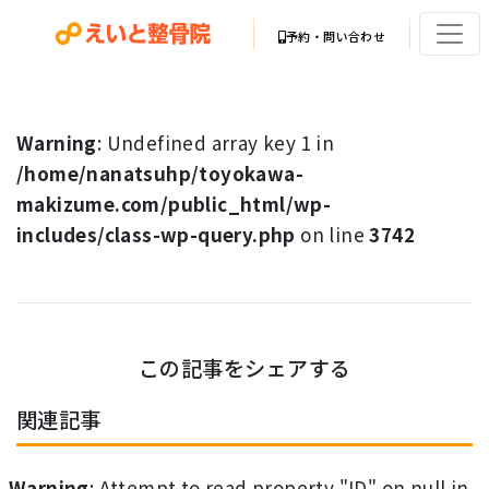
予約・問い合わせ
Warning
: Undefined array key 1 in
/home/nanatsuhp/toyokawa-
makizume.com/public_html/wp-
includes/class-wp-query.php
on line
3742
この記事をシェアする
関連記事
Warning
: Attempt to read property "ID" on null in