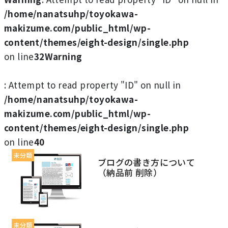
/home/nanatsuhp/toyokawa-
makizume.com/public_html/wp-
content/themes/eight-design/single.php
on line
32
Warning
: Attempt to read property "ID" on null in
/home/nanatsuhp/toyokawa-
makizume.com/public_html/wp-
content/themes/eight-design/single.php
on line
40
未分類
ブログの書き方について
（納品前 削除）
未分類