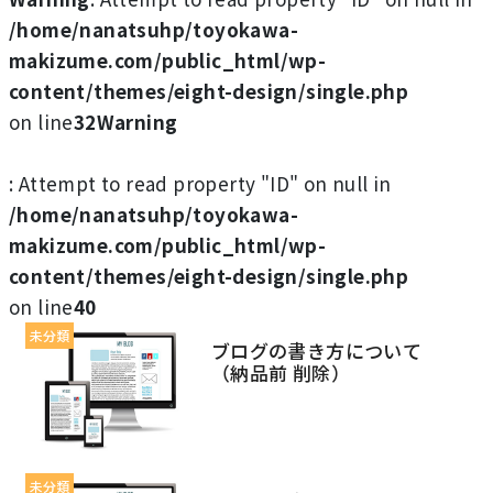
/home/nanatsuhp/toyokawa-
makizume.com/public_html/wp-
content/themes/eight-design/single.php
on line
32
Warning
: Attempt to read property "ID" on null in
/home/nanatsuhp/toyokawa-
makizume.com/public_html/wp-
content/themes/eight-design/single.php
on line
40
未分類
ブログの書き方について
（納品前 削除）
未分類