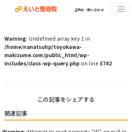
予約・問い合わせ
Warning
: Undefined array key 1 in
/home/nanatsuhp/toyokawa-
makizume.com/public_html/wp-
includes/class-wp-query.php
on line
3742
この記事をシェアする
関連記事
Warning
: Attempt to read property "ID" on null in